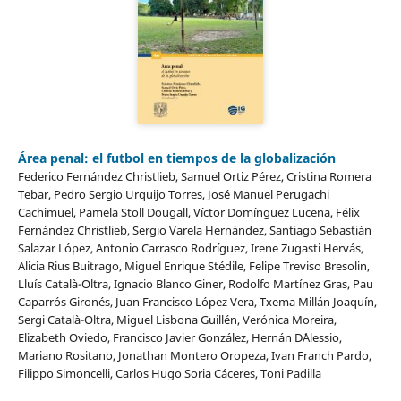
Área penal: el futbol en tiempos de la globalización
Federico Fernández Christlieb, Samuel Ortiz Pérez, Cristina Romera
Tebar, Pedro Sergio Urquijo Torres, José Manuel Perugachi
Cachimuel, Pamela Stoll Dougall, Víctor Domínguez Lucena, Félix
Fernández Christlieb, Sergio Varela Hernández, Santiago Sebastián
Salazar López, Antonio Carrasco Rodríguez, Irene Zugasti Hervás,
Alicia Rius Buitrago, Miguel Enrique Stédile, Felipe Treviso Bresolin,
Lluís Català-Oltra, Ignacio Blanco Giner, Rodolfo Martínez Gras, Pau
Caparrós Gironés, Juan Francisco López Vera, Txema Millán Joaquín,
Sergi Català-Oltra, Miguel Lisbona Guillén, Verónica Moreira,
Elizabeth Oviedo, Francisco Javier González, Hernán D´Alessio,
Mariano Rositano, Jonathan Montero Oropeza, Ivan Franch Pardo,
Filippo Simoncelli, Carlos Hugo Soria Cáceres, Toni Padilla