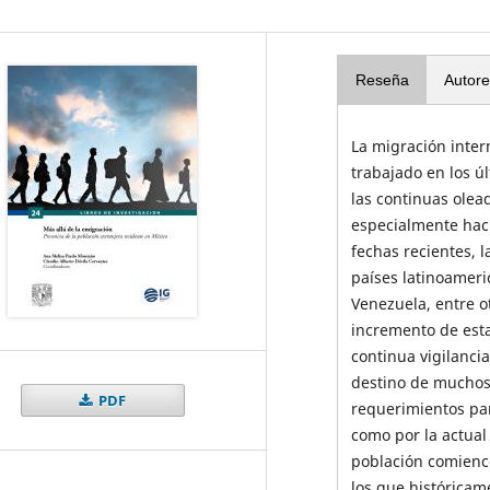
Reseña
Autore
La migración inter
trabajado en los úl
las continuas olea
especialmente hac
fechas recientes, 
países latinoamer
Venezuela, entre o
incremento de esta
continua vigilancia
destino de muchos
PDF
requerimientos par
como por la actual
población comience
los que históricam