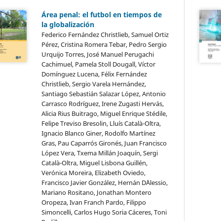
Área penal: el futbol en tiempos de
la globalización
Federico Fernández Christlieb, Samuel Ortiz
Pérez, Cristina Romera Tebar, Pedro Sergio
Urquijo Torres, José Manuel Perugachi
Cachimuel, Pamela Stoll Dougall, Víctor
Domínguez Lucena, Félix Fernández
Christlieb, Sergio Varela Hernández,
Santiago Sebastián Salazar López, Antonio
Carrasco Rodríguez, Irene Zugasti Hervás,
Alicia Rius Buitrago, Miguel Enrique Stédile,
Felipe Treviso Bresolin, Lluís Català-Oltra,
Ignacio Blanco Giner, Rodolfo Martínez
Gras, Pau Caparrós Gironés, Juan Francisco
López Vera, Txema Millán Joaquín, Sergi
Català-Oltra, Miguel Lisbona Guillén,
Verónica Moreira, Elizabeth Oviedo,
Francisco Javier González, Hernán D´Alessio,
Mariano Rositano, Jonathan Montero
Oropeza, Ivan Franch Pardo, Filippo
Simoncelli, Carlos Hugo Soria Cáceres, Toni