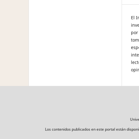
El 
inv
por
tom
esp
int
lec
opi
Unive
Los contenidos publicados en este portal están disponib