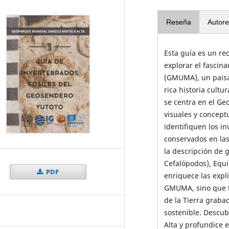
Reseña
Autore
Esta guía es un re
explorar el fasci
(GMUMA), un paisa
rica historia cult
se centra en el G
visuales y conceptu
identifiquen los in
conservados en las
la descripción de 
Cefalópodos), Equi
PDF
enriquece las expl
GMUMA, sino que ta
de la Tierra graba
sostenible. Descub
Alta y profundice 