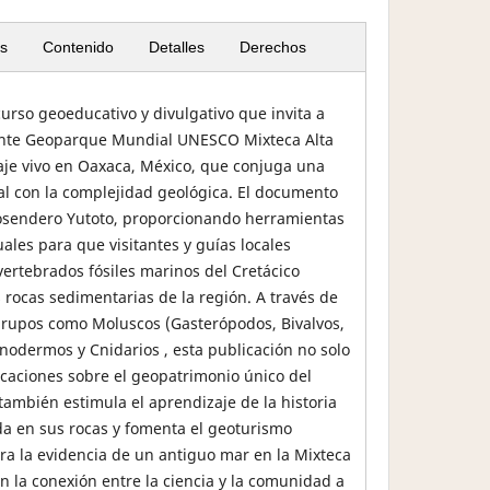
s
Contenido
Detalles
Derechos
curso geoeducativo y divulgativo que invita a
nante Geoparque Mundial UNESCO Mixteca Alta
je vivo en Oaxaca, México, que conjuga una
ural con la complejidad geológica. El documento
eosendero Yutoto, proporcionando herramientas
ales para que visitantes y guías locales
vertebrados fósiles marinos del Cretácico
 rocas sedimentarias de la región. A través de
grupos como Moluscos (Gasterópodos, Bivalvos,
nodermos y Cnidarios , esta publicación no solo
icaciones sobre el geopatrimonio único del
mbién estimula el aprendizaje de la historia
da en sus rocas y fomenta el geoturismo
ra la evidencia de un antiguo mar en la Mixteca
en la conexión entre la ciencia y la comunidad a